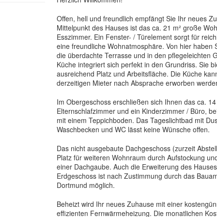
Offen, hell und freundlich empfängt Sie Ihr neues Z
Mittelpunkt des Hauses ist das ca. 21 m² große Woh
Esszimmer. Ein Fenster- / Türelement sorgt für reich
eine freundliche Wohnatmosphäre. Von hier haben 
die überdachte Terrasse und in den pflegeleichten G
Küche integriert sich perfekt in den Grundriss. Sie bi
ausreichend Platz und Arbeitsfläche. Die Küche ka
derzeitigen Mieter nach Absprache erworben werde
Im Obergeschoss erschließen sich Ihnen das ca. 14
Elternschlafzimmer und ein Kinderzimmer / Büro, be
mit einem Teppichboden. Das Tageslichtbad mit Du
Waschbecken und WC lässt keine Wünsche offen.
Das nicht ausgebaute Dachgeschoss (zurzeit Abstell
Platz für weiteren Wohnraum durch Aufstockung und
einer Dachgaube. Auch die Erweiterung des Hauses
Erdgeschoss ist nach Zustimmung durch das Bauamt
Dortmund möglich.
Beheizt wird Ihr neues Zuhause mit einer kostengün
effizienten Fernwärmeheizung. Die monatlichen Kost