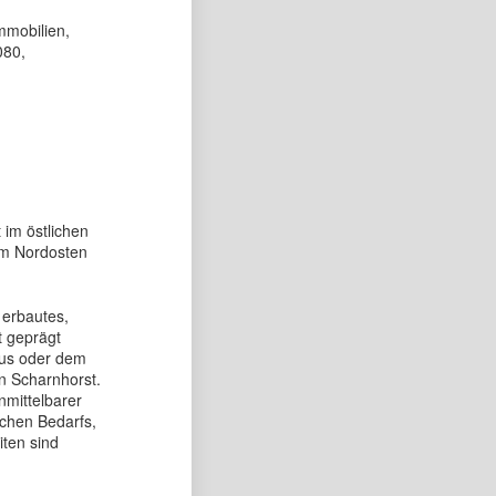
mmobilien,
080,
 im östlichen
 im Nordosten
 erbautes,
t geprägt
us oder dem
n Scharnhorst.
nmittelbarer
ichen Bedarfs,
iten sind