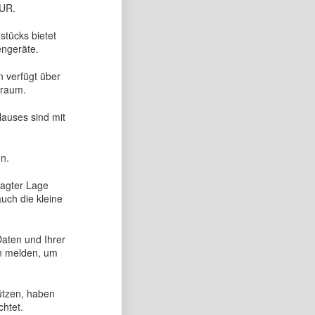
EUR.
tücks bietet
engeräte.
n verfügt über
sraum.
Hauses sind mit
n.
ragter Lage
uch die kleine
Daten und Ihrer
en melden, um
ützen, haben
chtet.