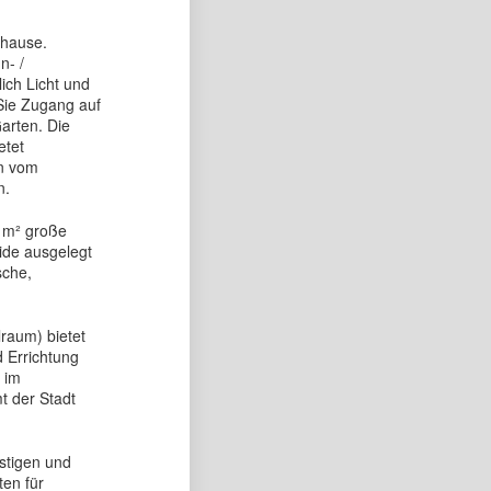
uhause.
n- /
lich Licht und
Sie Zugang auf
arten. Die
etet
nn vom
n.
 m² große
ide ausgelegt
sche,
raum) bietet
 Errichtung
 im
 der Stadt
stigen und
en für