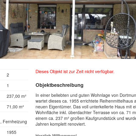
Dieses Objekt ist zur Zeit nicht verfügbar.
2
Objektbeschreibung
1
In einer beliebten und guten Wohnlage von Dortmu
237,00 m²
wartet dieses ca. 1955 errichtete Reihenmittelhaus 
71,00 m²
neuen Eigentümer. Das voll unterkellerte Haus mit e
Wohnfläche inkl. überdachter Terrasse von ca. 71 m²
einem ca. 237 m² großen Kaufgrundstück und wurde 
g, Fernheizung
Jahren komplett renoviert.
1955
Herzlich Willkommen!