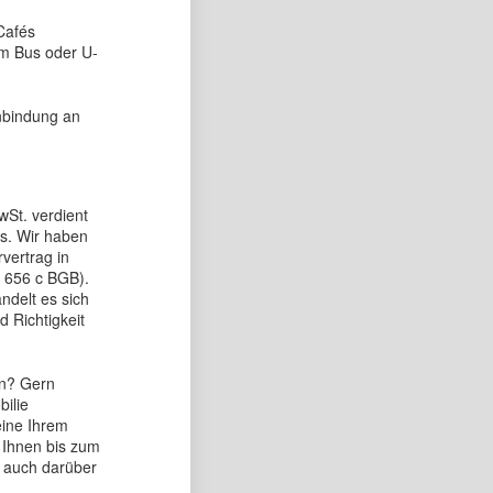
Cafés
em Bus oder U-
nbindung an
wSt. verdient
es. Wir haben
vertrag in
 656 c BGB).
delt es sich
d Richtigkeit
en? Gern
bilie
eine Ihrem
 Ihnen bis zum
h auch darüber