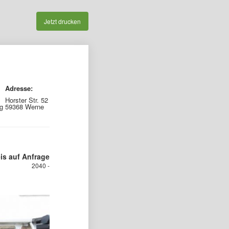
Jetzt drucken
Adresse:
Horster Str. 52
g
59368 Werne
is auf Anfrage
2040 -