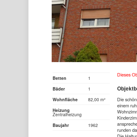
Dieses Obj
Betten
1
Objektb
Bäder
1
Die schön
Wohnfläche
82,00 m²
einem ruhi
Heizung
Wohnzimme
Zentralheizung
Kinderzim
anspreche
Baujahr
1962
runden da
Die Haltun