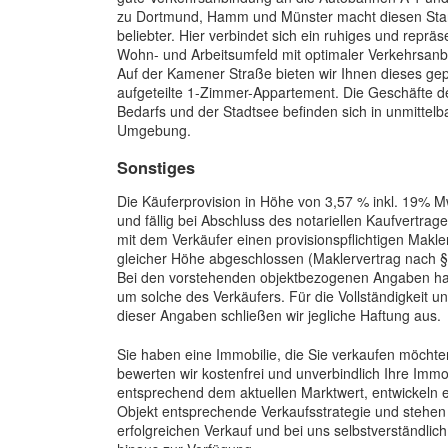
zu Dortmund, Hamm und Münster macht diesen Sta
beliebter. Hier verbindet sich ein ruhiges und repräs
Wohn- und Arbeitsumfeld mit optimaler Verkehrsanb
Auf der Kamener Straße bieten wir Ihnen dieses gep
aufgeteilte 1-Zimmer-Appartement. Die Geschäfte de
Bedarfs und der Stadtsee befinden sich in unmittelb
Umgebung.
Sonstiges
Die Käuferprovision in Höhe von 3,57 % inkl. 19% M
und fällig bei Abschluss des notariellen Kaufvertrag
mit dem Verkäufer einen provisionspflichtigen Makler
gleicher Höhe abgeschlossen (Maklervertrag nach §
Bei den vorstehenden objektbezogenen Angaben han
um solche des Verkäufers. Für die Vollständigkeit un
dieser Angaben schließen wir jegliche Haftung aus.
Sie haben eine Immobilie, die Sie verkaufen möcht
bewerten wir kostenfrei und unverbindlich Ihre Immo
entsprechend dem aktuellen Marktwert, entwickeln 
Objekt entsprechende Verkaufsstrategie und stehen
erfolgreichen Verkauf und bei uns selbstverständlic