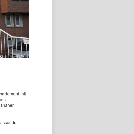
partement mit
nes
msnaher
 passende