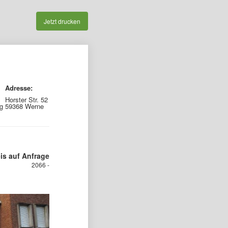
Jetzt drucken
Adresse:
Horster Str. 52
g
59368 Werne
is auf Anfrage
2066 -