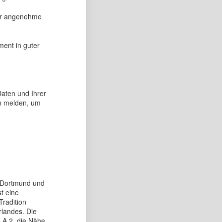
für angenehme
ment in guter
Daten und Ihrer
en melden, um
 Dortmund und
t eine
Tradition
landes. Die
 A 2, die Nähe