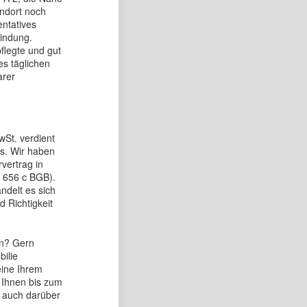
ndort noch
entatives
indung.
flegte und gut
s täglichen
arer
wSt. verdient
es. Wir haben
vertrag in
 656 c BGB).
delt es sich
d Richtigkeit
en? Gern
bilie
eine Ihrem
 Ihnen bis zum
h auch darüber