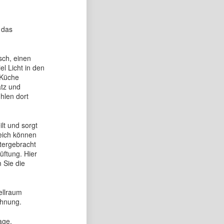
 das
sch, einen
l Licht in den
 Küche
atz und
hlen dort
lt und sorgt
reich können
ntergebracht
üftung. Hier
 Sie die
ellraum
ohnung.
age.