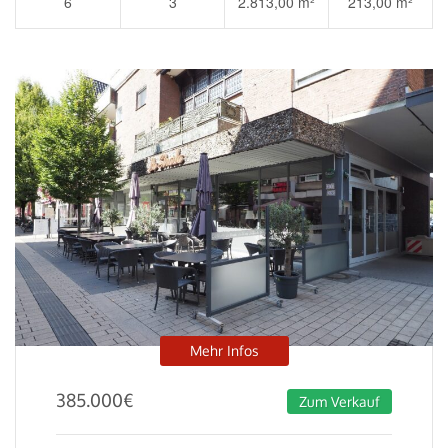
6
3
2.813,00 m²
213,00 m²
Mehr Infos
385.000
€
Zum Verkauf