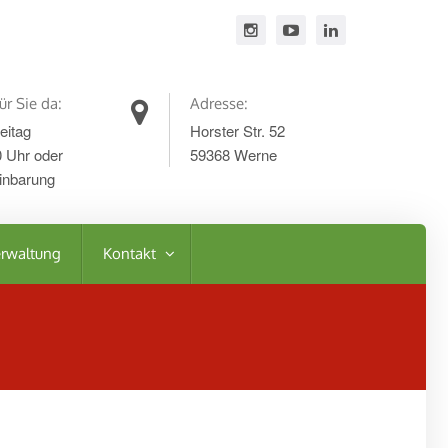
ür Sie da:
Adresse:
eitag
Horster Str. 52
0 Uhr oder
59368 Werne
inbarung
rwaltung
Kontakt