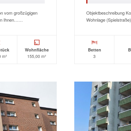
ion vom großzügigen
Objektbeschreibung Kom
eten Ihnen……
Wohnlage (Spielstraße
tück
Wohnfläche
Betten
B
0 m²
155,00 m²
3