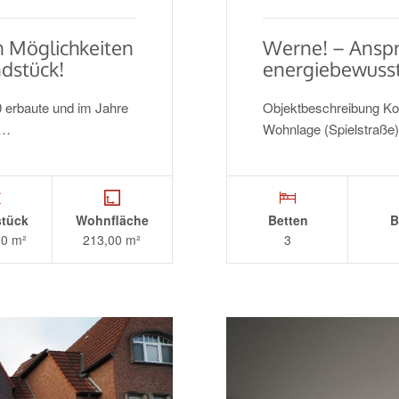
 Möglichkeiten
Werne! – Anspr
dstück!
energiebewusst
 erbaute und im Jahre
Objektbeschreibung Kom
……
Wohnlage (Spielstraße
tück
Wohnfläche
Betten
B
00 m²
213,00 m²
3