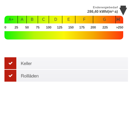
Endenergiebedarf
286,40
kWh/(m²·a)
H
A+
A
B
C
D
E
F
G
0
25
50
75
100
125
150
175
200
225
>250
Keller
Rollläden