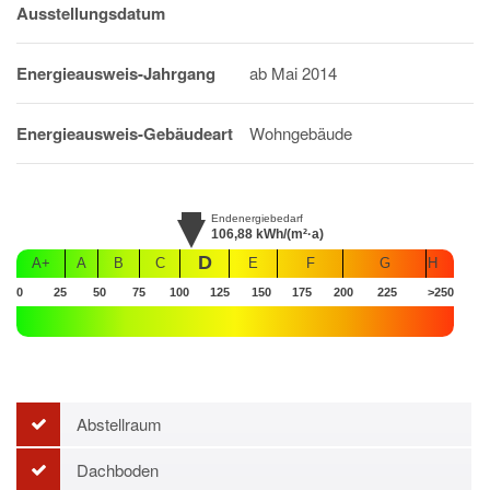
Ausstellungsdatum
Energieausweis-Jahrgang
ab Mai 2014
Energieausweis-Gebäudeart
Wohngebäude
Endenergiebedarf
106,88
kWh/(m²·a)
D
A+
A
B
C
E
F
G
H
0
25
50
75
100
125
150
175
200
225
>250
Abstellraum
Dachboden