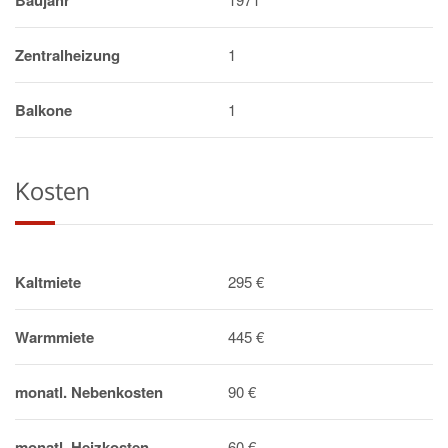
Baujahr
Zentralheizung
1
Balkone
1
Kosten
Kaltmiete
295 €
Warmmiete
445 €
monatl. Nebenkosten
90 €
monatl. Heizkosten
60 €