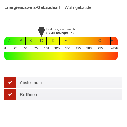
Energieausweis-Gebäudeart
Wohngebäude
Endenergieverbrauch
87,40
kWh/(m²·a)
C
A+
A
B
D
E
F
G
H
0
25
50
75
100
125
150
175
200
225
>250
Abstellraum
Rollläden