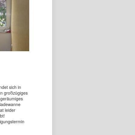
det sich in
in großzügiges
 geräumiges
 Badewanne
t leider
bt!
tigungstermin