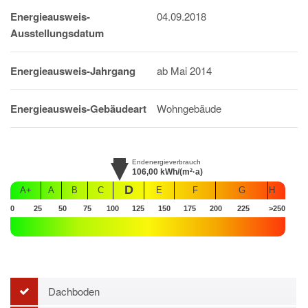
Energieausweis-
04.09.2018
Ausstellungsdatum
Energieausweis-Jahrgang
ab Mai 2014
Energieausweis-Gebäudeart
Wohngebäude
Endenergieverbrauch
106,00
kWh/(m²·a)
D
A+
A
B
C
E
F
G
H
0
25
50
75
100
125
150
175
200
225
>250
Dachboden