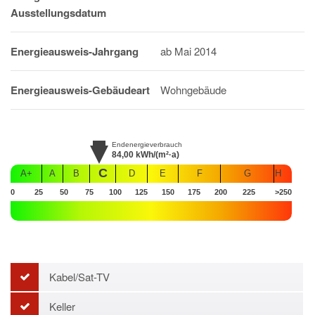
Ausstellungsdatum
Energieausweis-Jahrgang
ab Mai 2014
Energieausweis-Gebäudeart
Wohngebäude
Endenergieverbrauch
84,00
kWh/(m²·a)
C
A+
A
B
D
E
F
G
H
0
25
50
75
100
125
150
175
200
225
>250
Kabel/Sat-TV
Keller