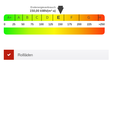
Endenergieverbrauch
150,00
kWh/(m²·a)
E
A+
A
B
C
D
F
G
H
0
25
50
75
100
125
150
175
200
225
>250
Rollläden