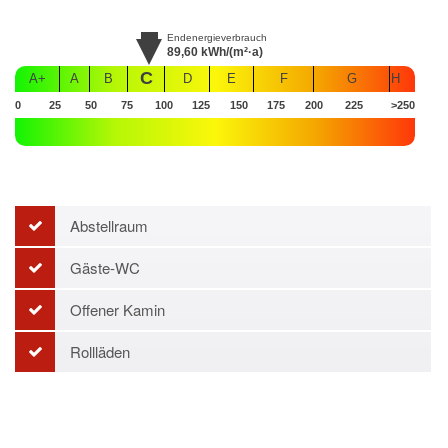
Endenergieverbrauch
89,60
kWh/(m²·a)
C
A+
A
B
D
E
F
G
H
0
25
50
75
100
125
150
175
200
225
>250
Abstellraum
Gäste-WC
Offener Kamin
Rollläden