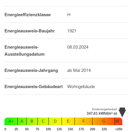
Energieeffizienzklasse
H
Energieausweis-Baujahr
1921
Energieausweis-
08.03.2024
Ausstellungsdatum
Energieausweis-Jahrgang
ab Mai 2014
Energieausweis-Gebäudeart
Wohngebäude
Endenergiebedarf
347,61
kWh/(m²·a)
H
A+
A
B
C
D
E
F
G
0
25
50
75
100
125
150
175
200
225
>250