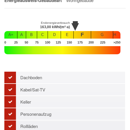
Energieausweis-Gebäudeart
Wohngebäude
Endenergieverbrauch
163,00
kWh/(m²·a)
F
A+
A
B
C
D
E
G
H
0
25
50
75
100
125
150
175
200
225
>250
Dachboden
Kabel/Sat-TV
Keller
Personenaufzug
Rollläden