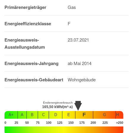
Primärenergieträger
Gas
Energieeffizienzklasse
F
Energieausweis-
23.07.2021
Ausstellungsdatum
Energieausweis-Jahrgang
ab Mai 2014
Energieausweis-Gebäudeart
Wohngebäude
Endenergieverbrauch
165,50
kWh/(m²·a)
F
A+
A
B
C
D
E
G
H
0
25
50
75
100
125
150
175
200
225
>250