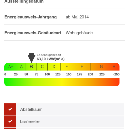
Ausstellungsdatum
Energieausweis-Jahrgang
ab Mai 2014
Energieausweis-Gebäudeart
Wohngebäude
Endenergiebedarf
63,10
kWh/(m²·a)
B
A+
A
C
D
E
F
G
H
0
25
50
75
100
125
150
175
200
225
>250
Abstellraum
barrierefrei