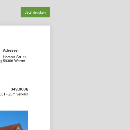
Jetzt drucken
Adresse:
Horster Str. 52
g
59368 Werne
349.000
€
081 - Zum Verkauf