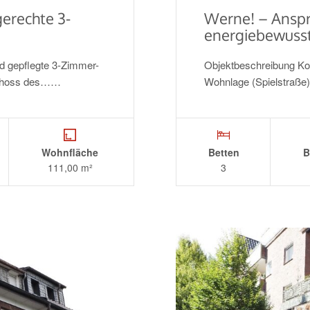
erechte 3-
Werne! – Anspr
energiebewusst
d gepflegte 3-Zimmer-
Objektbeschreibung Kom
schoss des……
Wohnlage (Spielstraße
Wohnfläche
Betten
B
111,00 m²
3