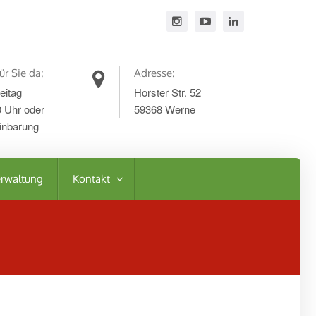
ür Sie da:
Adresse:
eitag
Horster Str. 52
0 Uhr oder
59368 Werne
inbarung
rwaltung
Kontakt